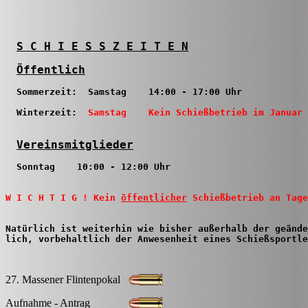
S C H I E S S Z E I T E N
Öffentlich
  Sommerzeit:  Samstag    14:00 - 17:00 Uhr

  Winterzeit:  
Samstag    Kein Schießbetrieb im Januar 
Vereinsmitglieder
  Sonntag    10:00 - 12:00 Uhr

W I C H T I G ! Kein 
öffentlicher
 Schießbetrieb an Tage
Natürlich ist weiterhin wie bisher außerhalb der geände
lich, vorbehaltlich der Anwesenheit eines Schießsportle
27. Massener Flintenpokal
Aufnahme - Antrag