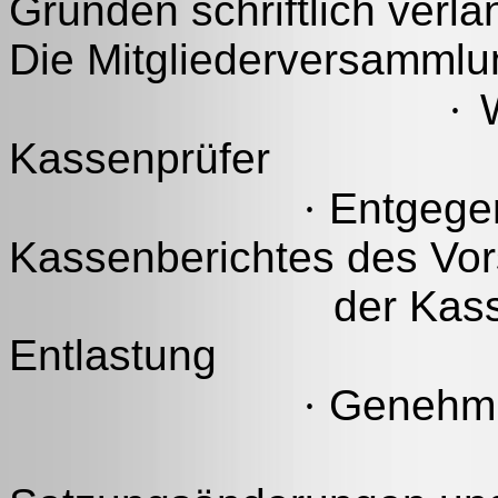
Gründen schriftlich verla
Die Mitgliederversammlu
·
W
Kassenprüfer
·
Entgege
Kassenberichtes des Vor
der Kasse
Entlastung
·
Genehmi