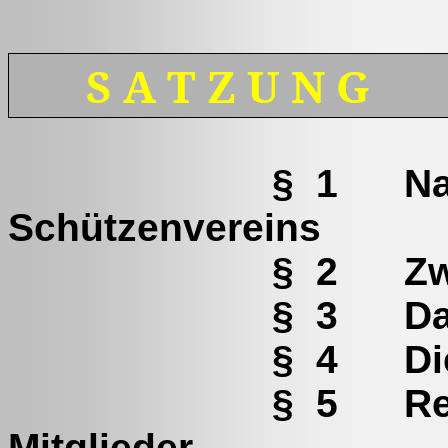
S A T Z U N G
§ 1 Name und
Schützenvereins
§ 2 Zweck de
§ 3 Das Gesc
§ 4 Die Mitgl
§ 5 Rechte und
Mitglieder