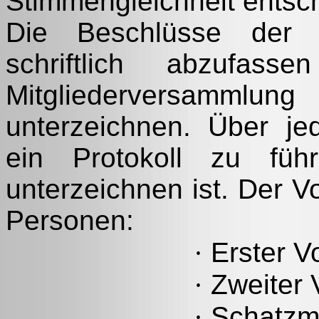
Stimmengleichheit entsc
Die Beschlüsse der M
schriftlich abzufa
Mitgliederversammlun
unterzeichnen. Über je
ein Protokoll zu füh
unterzeichnen ist. Der V
Personen:
·
Erster V
·
Zweiter 
·
Schatzme