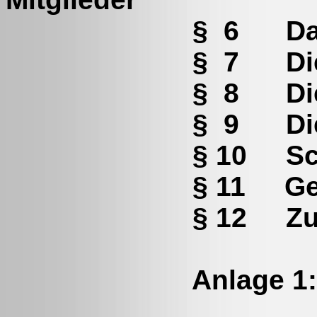
§ 6 Das Ende d
§ 7 Die Organ
§ 8 Die Verwal
§ 9 Die Auflös
§ 10 Schluss
§ 11 Gericht
§ 12 Zusa
Anlage 1: Klei